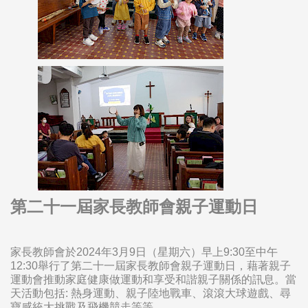
第二十一屆家長教師會親子運動日
家長教師會於
2024
年
3
月
9
日（星期六）早上
9:30
至中午
12:30
舉行了第二十一屆家長教師會親子運動日，藉著親子
運動會推動家庭健康做運動和享受和諧親子關係的訊息。當
天活動包括
:
熱身運動、親子陸地戰車、滾滾大球遊戲
、尋
寶感統大挑戰及飛機競走等等
……